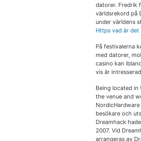
datorer. Fredrik
världsrekord på 
under världens st
Https vad är det
På festivalerna 
med datorer, mobi
casino kan ibland
vis är intressera
Being located in
the venue and we
NordicHardware 
besökare och utst
Dreamhack hade 
2007. Vid Dream
arrangeras av Dr