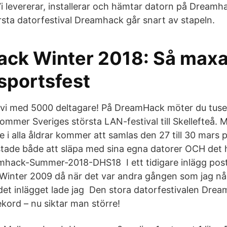
 levererar, installerar och hämtar datorn på Dreamha
rsta datorfestival Dreamhack går snart av stapeln.
ck Winter 2018: Så maxa
sportsfest
 vi med 5000 deltagare! På DreamHack möter du tuse
ommer Sveriges största LAN-festival till Skellefteå. 
 i alla åldrar kommer att samlas den 27 till 30 mars på
stade både att släpa med sina egna datorer OCH det 
amhack-Summer-2018-DHS18 I ett tidigare inlägg post
Winter 2009 då när det var andra gången som jag n
 det inlägget lade jag Den stora datorfestivalen Drea
kord – nu siktar man större!