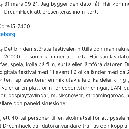
31 mars 09:21. Jag bygger den dator åt Här komme
DreamHack att presenteras inom kort.
Core i5-7400.
teborg
Det blir den största festivalen hittills och man räkn
20000 personer kommer att delta. Här samlas datore
äffas, spela, kolla på film, surfa eller jämföra datorer
digitala festival med 11 event i 6 olika länder med ca
nten representerar en mix utav alla olika delar kring
valer är en plattform för esportsturneringar, LAN-p
or, cosplaytävlingar, musikshower, streamingareas,
llare och paneldiskussioner.
 ett 40-tal personer till en skolmatsal för att pyssla 
 Dreamhack där datoranvändare träffas och koppla