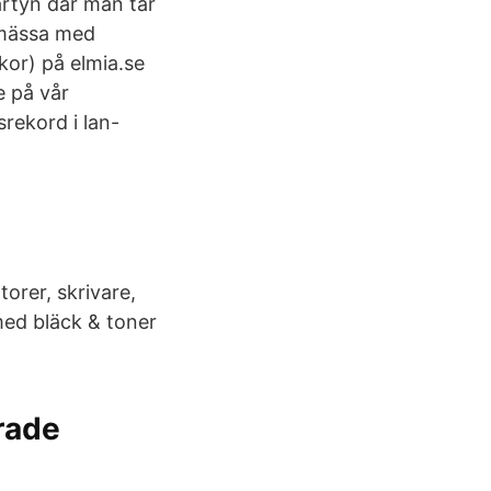
artyn där man tar
 mässa med
kor) på elmia.se
e på vår
rekord i lan-
orer, skrivare,
 med bläck & toner
rade