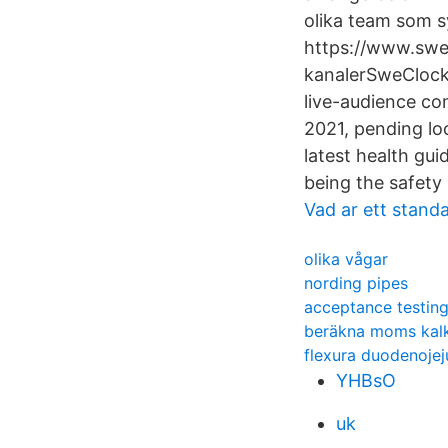
olika team som sy
https://www.swe
kanalerSweClock
live-audience com
2021, pending lo
latest health gui
being the safety 
Vad ar ett stand
olika vågar
nording pipes
acceptance testing
beräkna moms kalk
flexura duodenojej
YHBsO
uk