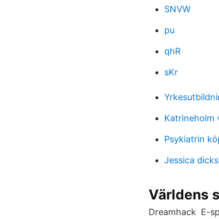
SNVW
pu
qhR
sKr
Yrkesutbildn
Katrineholm 
Psykiatrin kö
Jessica dick
Världens s
Dreamhack E-spor