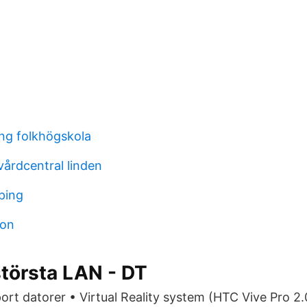
ing folkhögskola
vårdcentral linden
ping
son
törsta LAN - DT
t datorer • Virtual Reality system (HTC Vive Pro 