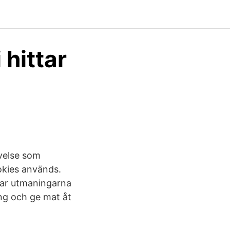
 hittar
evelse som
okies används.
 har utmaningarna
ing och ge mat åt