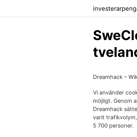
investerarpen
SweClo
tvelan
Dreamhack – Wik
Vi använder cook
möjligt. Genom a
Dreamhack sätter
varit trafikvolym
5 700 personer.