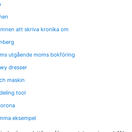
a
nen
mnen att skriva kronika om
enberg
ms utgående moms bokföring
wy dresser
och maskin
deling tool
corona
emma eksempel