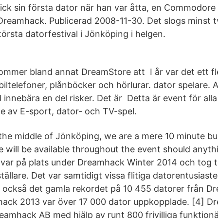
 fick sin första dator när han var åtta, en Commodore
Dreamhack. Publicerad 2008-11-30. Det slogs minst t
örsta datorfestival i Jönköping i helgen.
kommer bland annat DreamStore att I år var det ett fl
ltelefoner, plånböcker och hörlurar. dator spelare. A
 innebära en del risker. Det är Detta är event för al
de av E-sport, dator- och TV-spel.
 the middle of Jönköping, we are a mere 10 minute b
 will be available throughout the event should anyth
var på plats under Dreamhack Winter 2014 och tog
ällare. Det var samtidigt vissa flitiga datorentusiast
också det gamla rekordet på 10 455 datorer från D
hack 2013 var över 17 000 dator uppkopplade. [4] D
eamhack AB med hjälp av runt 800 frivilliga funktionä