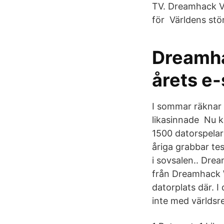
TV. Dreamhack Vi
för Världens stö
Dreamha
årets e-
I sommar räknar
likasinnade Nu k
1500 datorspelare
åriga grabbar te
i sovsalen.. Dre
från Dreamhack 
datorplats där. I
inte med världsre