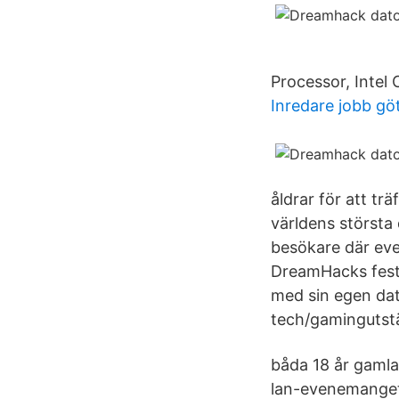
Processor, Intel 
Inredare jobb gö
åldrar för att tr
världens största 
besökare där eve
DreamHacks festi
med sin egen dat
tech/gamingutstä
båda 18 år gamla,
lan-evenemanget