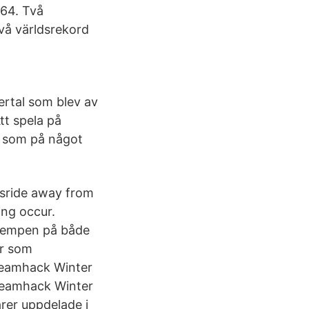
 64. Två
vå världsrekord
ertal som blev av
tt spela på
la som på något
usride away from
ing occur.
 tempen på både
er som
reamhack Winter
reamhack Winter
rer uppdelade i