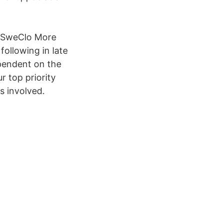
a
rsSweClo More
following in late
ependent on the
r top priority
s involved.