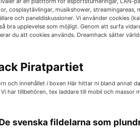
valer är en plattform för esportsturneringar, LAN-p
or, cosplaytävlingar, musikshower, streamingareas,
llare och paneldiskussioner. Vi använder cookies (ka
 så bra upplevelse som möjligt. Genom att surfa vidar
rar du att cookies används. Dreamhack sätter världs
ck Piratpartiet
n och innehållet i boxen Här hittar ni bland annat dat
Vi har tillbehören, tex laddare till mobil och massor
 De svenska fildelarna som plund
d