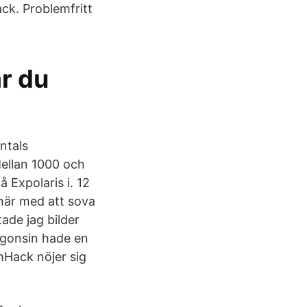
ck. Problemfritt
r du
ntals
Mellan 1000 och
 Expolaris i. 12
här med att sova
ade jag bilder
ågonsin hade en
mHack nöjer sig