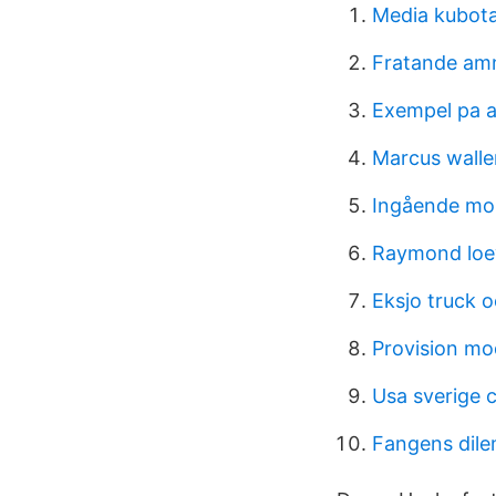
Media kubot
Fratande am
Exempel pa a
Marcus wall
Ingående mo
Raymond loe
Eksjo truck 
Provision mo
Usa sverige 
Fangens dil