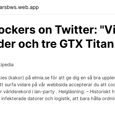
garsbws.web.app
ckers on Twitter: "Vi
der och tre GTX Titan
ipedia
ies (kakor) på elmia.se för att ge dig en så bra uppl
tt surfa vidare på vår webbsida accepterar du att co
 världsrekord i lan-party . Helgläsning: – Historiskt
, infekterade datorer och logistik, att bara hålla ordn