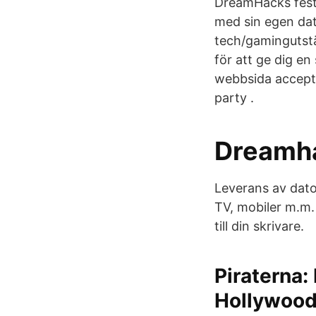
DreamHacks festi
med sin egen dat
tech/gamingutstä
för att ge dig en
webbsida accepte
party .
Dreamha
Leverans av dator
TV, mobiler m.m. 
till din skrivare.
Piraterna:
Hollywoo