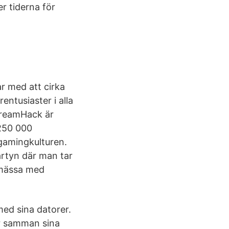
r tiderna för
ar med att cirka
ntusiaster i alla
. DreamHack är
 250 000
 gamingkulturen.
artyn där man tar
 mässa med
med sina datorer.
r samman sina